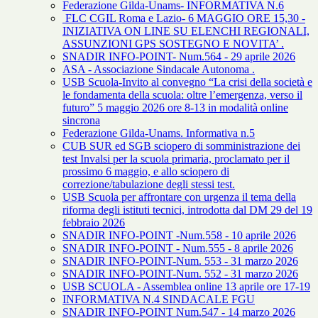
Federazione Gilda-Unams- INFORMATIVA N.6
FLC CGIL Roma e Lazio- 6 MAGGIO ORE 15,30 -
INIZIATIVA ON LINE SU ELENCHI REGIONALI,
ASSUNZIONI GPS SOSTEGNO E NOVITA’ .
SNADIR INFO-POINT- Num.564 - 29 aprile 2026
ASA - Associazione Sindacale Autonoma .
USB Scuola-Invito al convegno “La crisi della società e
le fondamenta della scuola: oltre l’emergenza, verso il
futuro” 5 maggio 2026 ore 8-13 in modalità online
sincrona
Federazione Gilda-Unams. Informativa n.5
CUB SUR ed SGB sciopero di somministrazione dei
test Invalsi per la scuola primaria, proclamato per il
prossimo 6 maggio, e allo sciopero di
correzione/tabulazione degli stessi test.
USB Scuola per affrontare con urgenza il tema della
riforma degli istituti tecnici, introdotta dal DM 29 del 19
febbraio 2026
SNADIR INFO-POINT -Num.558 - 10 aprile 2026
SNADIR INFO-POINT - Num.555 - 8 aprile 2026
SNADIR INFO-POINT-Num. 553 - 31 marzo 2026
SNADIR INFO-POINT-Num. 552 - 31 marzo 2026
USB SCUOLA - Assemblea online 13 aprile ore 17-19
INFORMATIVA N.4 SINDACALE FGU
SNADIR INFO-POINT Num.547 - 14 marzo 2026