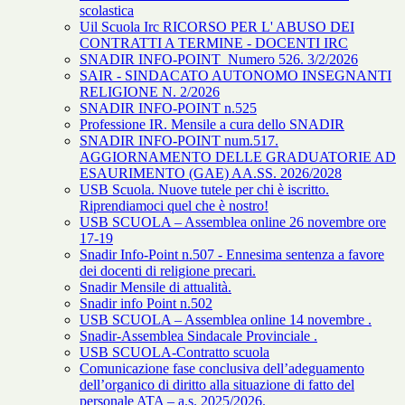
scolastica
Uil Scuola Irc RICORSO PER L' ABUSO DEI
CONTRATTI A TERMINE - DOCENTI IRC
SNADIR INFO-POINT Numero 526. 3/2/2026
SAIR - SINDACATO AUTONOMO INSEGNANTI
RELIGIONE N. 2/2026
SNADIR INFO-POINT n.525
Professione IR. Mensile a cura dello SNADIR
SNADIR INFO-POINT num.517.
AGGIORNAMENTO DELLE GRADUATORIE AD
ESAURIMENTO (GAE) AA.SS. 2026/2028
USB Scuola. Nuove tutele per chi è iscritto.
Riprendiamoci quel che è nostro!
USB SCUOLA – Assemblea online 26 novembre ore
17-19
Snadir Info-Point n.507 - Ennesima sentenza a favore
dei docenti di religione precari.
Snadir Mensile di attualità.
Snadir info Point n.502
USB SCUOLA – Assemblea online 14 novembre .
Snadir-Assemblea Sindacale Provinciale .
USB SCUOLA-Contratto scuola
Comunicazione fase conclusiva dell’adeguamento
dell’organico di diritto alla situazione di fatto del
personale ATA – a.s. 2025/2026.