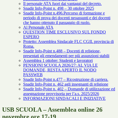
Il personale ATA fuori dai vantaggi del decreto.
Snadir Info-Point n. 498 – 30 ottobre 2025
Snadir Info-Point n.496.Percorso di formazione e
periodo di prova dei docenti neoassunti e dei docenti
che hanno ottenuto il passaggio di ruolo.
Al Personale ATA
QUESTION TIME ESCLUSIVO SUL FONDO
ESPERO
Protetto: Assemblea Sindacale FLC CGIL provincia di
Roma.
Snadir Info-Point n.488 – Docenti di religione,
presentati gli emendamenti per più assunzioni stabili
Assemblea 1 ottobre: Studenti e lavoratori
PENSIONI SCUOLA 2026/27: AL VIA LE
DOMANDE, RESTA APERTO IL NODO
PASSWEB
Snadir Info-Point n.477 – Ricostruzione di carriera.
Snadir Info-Point n. 462 agli insegnanti di religione
Snadir Info-Point n. 402 – Domande di utilizzazione ed
assegnazione provvisoria per l’a.s. 2025/2026
INFORMAZIONI SINDACALI E INIZIATIVE
USB SCUOLA – Assemblea online 26
novembre ore 17-19