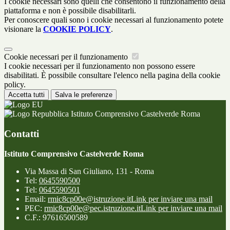
I cookie necessari sono quelli che consentono il funzionamento della
piattaforma e non è possibile disabilitarli.
Per conoscere quali sono i cookie necessari al funzionamento potete
visionare la
COOKIE POLICY
.
Cookie necessari per il funzionamento
I cookie necessari per il funzionamento non possono essere
disabilitati. È possibile consultare l'elenco nella pagina della cookie
policy.
Accetta tutti
Salva le preferenze
Istituto Comprensivo Castelverde Roma
Contatti
Istituto Comprensivo Castelverde Roma
Via Massa di San Giuliano, 131 - Roma
Tel:
0645590500
Tel:
0645590501
Email:
rmic8cp00e@istruzione.it
Link per inviare una mail
PEC:
rmic8cp00e@pec.istruzione.it
Link per inviare una mail
C.F.: 97616500589