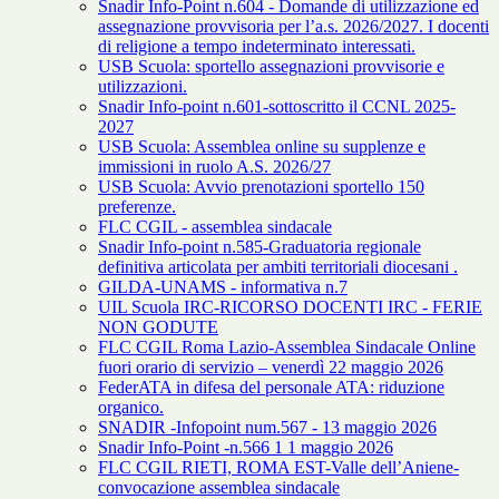
Snadir Info-Point n.604 - Domande di utilizzazione ed
assegnazione provvisoria per l’a.s. 2026/2027. I docenti
di religione a tempo indeterminato interessati.
USB Scuola: sportello assegnazioni provvisorie e
utilizzazioni.
Snadir Info-point n.601-sottoscritto il CCNL 2025-
2027
USB Scuola: Assemblea online su supplenze e
immissioni in ruolo A.S. 2026/27
USB Scuola: Avvio prenotazioni sportello 150
preferenze.
FLC CGIL - assemblea sindacale
Snadir Info-point n.585-Graduatoria regionale
definitiva articolata per ambiti territoriali diocesani .
GILDA-UNAMS - informativa n.7
UIL Scuola IRC-RICORSO DOCENTI IRC - FERIE
NON GODUTE
FLC CGIL Roma Lazio-Assemblea Sindacale Online
fuori orario di servizio – venerdì 22 maggio 2026
FederATA in difesa del personale ATA: riduzione
organico.
SNADIR -Infopoint num.567 - 13 maggio 2026
Snadir Info-Point -n.566 1 1 maggio 2026
FLC CGIL RIETI, ROMA EST-Valle dell’Aniene-
convocazione assemblea sindacale