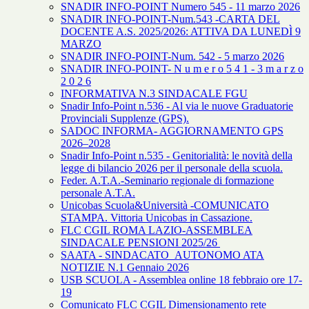
SNADIR INFO-POINT Numero 545 - 11 marzo 2026
SNADIR INFO-POINT-Num.543 -CARTA DEL
DOCENTE A.S. 2025/2026: ATTIVA DA LUNEDÌ 9
MARZO
SNADIR INFO-POINT-Num. 542 - 5 marzo 2026
SNADIR INFO-POINT- N u m e r o 5 4 1 - 3 m a r z o
2 0 2 6
INFORMATIVA N.3 SINDACALE FGU
Snadir Info-Point n.536 - Al via le nuove Graduatorie
Provinciali Supplenze (GPS).
SADOC INFORMA- AGGIORNAMENTO GPS
2026–2028
Snadir Info-Point n.535 - Genitorialità: le novità della
legge di bilancio 2026 per il personale della scuola.
Feder. A.T.A.-Seminario regionale di formazione
personale A.T.A.
Unicobas Scuola&Università -COMUNICATO
STAMPA. Vittoria Unicobas in Cassazione.
FLC CGIL ROMA LAZIO-ASSEMBLEA
SINDACALE PENSIONI 2025/26
SAATA - SINDACATO AUTONOMO ATA
NOTIZIE N.1 Gennaio 2026
USB SCUOLA - Assemblea online 18 febbraio ore 17-
19
Comunicato FLC CGIL Dimensionamento rete