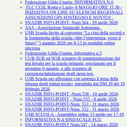
Federazione Gilda-Unams- INFORMATIVA N.6
FLC CGIL Roma e Lazio- 6 MAGGIO ORE 15,30 -
INIZIATIVA ON LINE SU ELENCHI REGIONALI,
ASSUNZIONI GPS SOSTEGNO E NOVITA’ .
SNADIR INFO-POINT- Num.564 - 29 aprile 2026
ASA - Associazione Sindacale Autonoma .
USB Scuola-Invito al convegno “La crisi della società e
le fondamenta della scuola: oltre l’emergenza, verso il
futuro” 5 maggio 2026 ore 8-13 in modalità online
sincrona
Federazione Gilda-Unams. Informativa n.5
CUB SUR ed SGB sciopero di somministrazione dei
test Invalsi per la scuola primaria, proclamato per il
prossimo 6 maggio, e allo sciopero di
correzione/tabulazione degli stessi test.
USB Scuola per affrontare con urgenza il tema della
riforma degli istituti tecnici, introdotta dal DM 29 del 19
febbraio 2026
SNADIR INFO-POINT -Num.558 - 10 aprile 2026
SNADIR INFO-POINT - Num.555 - 8 aprile 2026
SNADIR INFO-POINT-Num. 553 - 31 marzo 2026
SNADIR INFO-POINT-Num. 552 - 31 marzo 2026
USB SCUOLA - Assemblea online 13 aprile ore 17-19
INFORMATIVA N.4 SINDACALE FGU
SNADIR INFO-POINT Num.547 - 14 marzo 2026