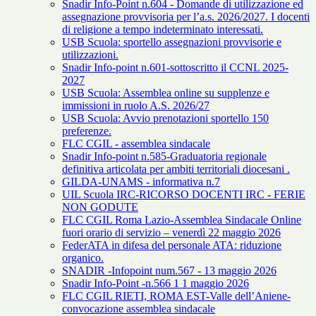
Snadir Info-Point n.604 - Domande di utilizzazione ed
assegnazione provvisoria per l’a.s. 2026/2027. I docenti
di religione a tempo indeterminato interessati.
USB Scuola: sportello assegnazioni provvisorie e
utilizzazioni.
Snadir Info-point n.601-sottoscritto il CCNL 2025-
2027
USB Scuola: Assemblea online su supplenze e
immissioni in ruolo A.S. 2026/27
USB Scuola: Avvio prenotazioni sportello 150
preferenze.
FLC CGIL - assemblea sindacale
Snadir Info-point n.585-Graduatoria regionale
definitiva articolata per ambiti territoriali diocesani .
GILDA-UNAMS - informativa n.7
UIL Scuola IRC-RICORSO DOCENTI IRC - FERIE
NON GODUTE
FLC CGIL Roma Lazio-Assemblea Sindacale Online
fuori orario di servizio – venerdì 22 maggio 2026
FederATA in difesa del personale ATA: riduzione
organico.
SNADIR -Infopoint num.567 - 13 maggio 2026
Snadir Info-Point -n.566 1 1 maggio 2026
FLC CGIL RIETI, ROMA EST-Valle dell’Aniene-
convocazione assemblea sindacale