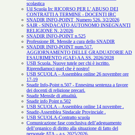
scolastica
Uil Scuola Irc RICORSO PER L' ABUSO DEI
CONTRATTI A TERMINE - DOCENTI IRC
SNADIR INFO-POINT Numero 526. 3/2/2026
SAIR - SINDACATO AUTONOMO INSEGNANTI
RELIGIONE N. 2/2026
SNADIR INFO-POINT n.525
Professione IR. Mensile a cura dello SNADIR
SNADIR INFO-POINT num.517.
AGGIORNAMENTO DELLE GRADUATORIE AD
ESAURIMENTO (GAE) AA.SS. 2026/2028
USB Scuola. Nuove tutele per chi è iscritto.
Riprendiamoci quel che è nostro!
USB SCUOLA – Assemblea online 26 novembre ore
17-19
Snadir Info-Point n.507 - Ennesima sentenza a favore
dei docenti di religione precari.
Snadir Mensile di attualità.
Snadir info Point n.502
USB SCUOLA – Assemblea online 14 novembre .
Snadir-Assemblea Sindacale Provinciale .
USB SCUOLA-Contratto scuola
Comunicazione fase conclusiva dell’adeguamento
dell’organico di diritto alla situazione di fatto del
personale ATA – a.s. 2025/2026.