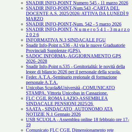
SNADIR INFO-POINT Numero 545 - 11 marzo 2026
SNADIR INFO-POINT-Num.543 -CARTA DEL
DOCENTE A.S. 2025/2026: ATTIVA DA LUNEDÌ 9
MARZO
SNADIR INFO-POINT-Num. 542 - 5 marzo 2026
SNADIR INFO-POINT- N u m e r o 5 4 1 - 3 m a r z o
2 0 2 6
INFORMATIVA N.3 SINDACALE FGU
Snadir Info-Point n.536 - Al via le nuove Graduatorie
Provinciali Supplenze (GPS).
SADOC INFORMA- AGGIORNAMENTO GPS
2026–2028
Snadir Info-Point n.535 - Genitorialità: le novità della
legge di bilancio 2026 per il personale della scuola.
Feder. A.T.A.-Seminario regionale di formazione
personale A.T.A.
Unicobas Scuola&Università -COMUNICATO
STAMPA. Vittoria Unicobas in Cassazione.
FLC CGIL ROMA LAZIO-ASSEMBLEA
SINDACALE PENSIONI 2025/26
SAATA - SINDACATO AUTONOMO ATA
NOTIZIE N.1 Gennaio 2026
USB SCUOLA - Assemblea online 18 febbraio ore 17-
19
Comunicato FLC CGIL Dimensionamento rete