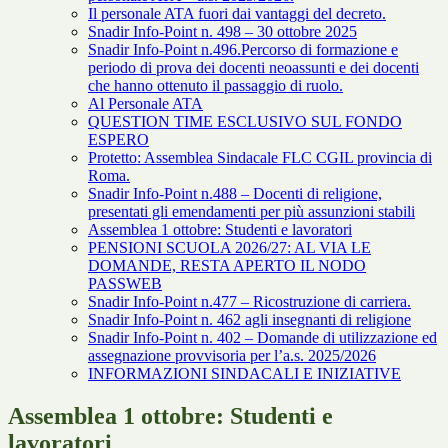
Il personale ATA fuori dai vantaggi del decreto.
Snadir Info-Point n. 498 – 30 ottobre 2025
Snadir Info-Point n.496.Percorso di formazione e
periodo di prova dei docenti neoassunti e dei docenti
che hanno ottenuto il passaggio di ruolo.
Al Personale ATA
QUESTION TIME ESCLUSIVO SUL FONDO
ESPERO
Protetto: Assemblea Sindacale FLC CGIL provincia di
Roma.
Snadir Info-Point n.488 – Docenti di religione,
presentati gli emendamenti per più assunzioni stabili
Assemblea 1 ottobre: Studenti e lavoratori
PENSIONI SCUOLA 2026/27: AL VIA LE
DOMANDE, RESTA APERTO IL NODO
PASSWEB
Snadir Info-Point n.477 – Ricostruzione di carriera.
Snadir Info-Point n. 462 agli insegnanti di religione
Snadir Info-Point n. 402 – Domande di utilizzazione ed
assegnazione provvisoria per l’a.s. 2025/2026
INFORMAZIONI SINDACALI E INIZIATIVE
Assemblea 1 ottobre: Studenti e
lavoratori