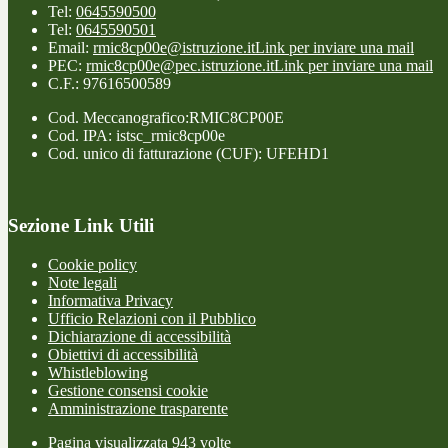
Tel:
0645590500
Tel:
0645590501
Email:
rmic8cp00e@istruzione.it
Link per inviare una mail
PEC:
rmic8cp00e@pec.istruzione.it
Link per inviare una mail
C.F.: 97616500589
Cod. Meccanografico:RMIC8CP00E
Cod. IPA: istsc_rmic8cp00e
Cod. unico di fatturazione (CUF): UFEHD1
Sezione Link Utili
Cookie policy
Note legali
Informativa Privacy
Ufficio Relazioni con il Pubblico
Dichiarazione di accessibilità
Obiettivi di accessibilità
Whistleblowing
Gestione consensi cookie
Amministrazione trasparente
Pagina visualizzata
943
volte