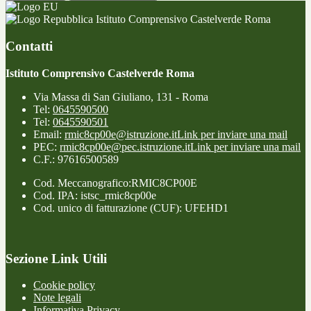
Istituto Comprensivo Castelverde Roma
Contatti
Istituto Comprensivo Castelverde Roma
Via Massa di San Giuliano, 131 - Roma
Tel:
0645590500
Tel:
0645590501
Email:
rmic8cp00e@istruzione.it
Link per inviare una mail
PEC:
rmic8cp00e@pec.istruzione.it
Link per inviare una mail
C.F.: 97616500589
Cod. Meccanografico:RMIC8CP00E
Cod. IPA: istsc_rmic8cp00e
Cod. unico di fatturazione (CUF): UFEHD1
Sezione Link Utili
Cookie policy
Note legali
Informativa Privacy