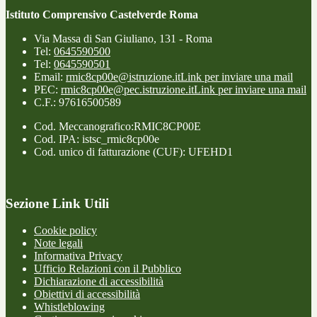
Istituto Comprensivo Castelverde Roma
Via Massa di San Giuliano, 131 - Roma
Tel:
0645590500
Tel:
0645590501
Email:
rmic8cp00e@istruzione.it
Link per inviare una mail
PEC:
rmic8cp00e@pec.istruzione.it
Link per inviare una mail
C.F.: 97616500589
Cod. Meccanografico:RMIC8CP00E
Cod. IPA: istsc_rmic8cp00e
Cod. unico di fatturazione (CUF): UFEHD1
Sezione Link Utili
Cookie policy
Note legali
Informativa Privacy
Ufficio Relazioni con il Pubblico
Dichiarazione di accessibilità
Obiettivi di accessibilità
Whistleblowing