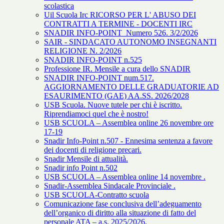
scolastica
Uil Scuola Irc RICORSO PER L' ABUSO DEI
CONTRATTI A TERMINE - DOCENTI IRC
SNADIR INFO-POINT Numero 526. 3/2/2026
SAIR - SINDACATO AUTONOMO INSEGNANTI
RELIGIONE N. 2/2026
SNADIR INFO-POINT n.525
Professione IR. Mensile a cura dello SNADIR
SNADIR INFO-POINT num.517.
AGGIORNAMENTO DELLE GRADUATORIE AD
ESAURIMENTO (GAE) AA.SS. 2026/2028
USB Scuola. Nuove tutele per chi è iscritto.
Riprendiamoci quel che è nostro!
USB SCUOLA – Assemblea online 26 novembre ore
17-19
Snadir Info-Point n.507 - Ennesima sentenza a favore
dei docenti di religione precari.
Snadir Mensile di attualità.
Snadir info Point n.502
USB SCUOLA – Assemblea online 14 novembre .
Snadir-Assemblea Sindacale Provinciale .
USB SCUOLA-Contratto scuola
Comunicazione fase conclusiva dell’adeguamento
dell’organico di diritto alla situazione di fatto del
personale ATA – a.s. 2025/2026.