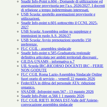
Snadir Info-Point n.604 - Domande di utilizzazione ed
assegnazione provvisoria per l’a.s. 2026/2027. I docenti
di religione a tempo indeterminato interessati.
USB Scuola: sportello assegnazioni provvisorie e
utilizzazioni.
Snadir Info-point n.601-sottoscritto il CCNL 2025-
2027
USB Scuola: Assemblea online su supplenze e
immissioni in ruolo A.S. 2026/27
USB Scuola: Avvio prenotazioni sportello 150
preferenze.
FLC CGIL - assemblea sindacale
Snadir Info-point n.585-Graduatoria regionale
definitiva articolata per ambiti territoriali diocesani .
GILDA-UNAMS - informativa n.7
UIL Scuola IRC-RICORSO DOCENTI IRC - FERIE
NON GODUTE
FLC CGIL Roma Lazio-Assemblea Sindacale Online
fuori orario di servizio – venerdì 22 maggio 2026
FederATA in difesa del personale ATA: riduzione
organico.
SNADIR -Infopoint num.567 - 13 maggio 2026
Snadir Info-Point -n.566 1 1 maggio 2026
FLC CGIL RIETI, ROMA EST-Valle dell’Aniene-
convocazione assemblea sindacale