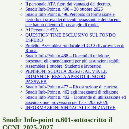
Il personale ATA fuori dai vantaggi del decreto.
Snadir Info-Point n. 498 – 30 ottobre 2025
Snadir Info-Point n.496.Percorso di formazione e
periodo di prova dei docenti neoassunti e dei docenti
che hanno ottenuto il passaggio di ruolo.
Al Personale ATA
QUESTION TIME ESCLUSIVO SUL FONDO
ESPERO
Protetto: Assemblea Sindacale FLC CGIL provincia di
Roma.
Snadir Info-Point n.488 – Docenti di religione,
presentati gli emendamenti per più assunzioni stabili
Assemblea 1 ottobre: Studenti e lavoratori
PENSIONI SCUOLA 2026/27: AL VIA LE
DOMANDE, RESTA APERTO IL NODO
PASSWEB
Snadir Info-Point n.477 – Ricostruzione di carriera.
Snadir Info-Point n. 462 agli insegnanti di religione
Snadir Info-Point n. 402 – Domande di utilizzazione ed
assegnazione provvisoria per l’a.s. 2025/2026
INFORMAZIONI SINDACALI E INIZIATIVE
Snadir Info-point n.601-sottoscritto il
CCNL 2025-2027