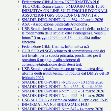
Federazione Gilda-Unams- INFORMATIVA N.6
FLC CGIL Roma e Lazio- 6 MAGGIO ORE 15,30 -
INIZIATIVA ON LINE SU ELENCHI REGIONALI,
ASSUNZIONI GPS SOSTEGNO E NOVITA’ .
SNADIR INFO-POINT- Num.564 - 29 aprile 2026
ASA - Associazione Sindacale Autonoma .
USB Scuola-Invito al convegno “La crisi della società e
le fondamenta della scuola: oltre l’emergenza, verso il
futuro” 5 maggio 2026 ore 8-13 in modalità online
sincrona
Federazione Gilda-Unams. Informativa n.5
CUB SUR ed SGB sciopero di somministrazione dei
test Invalsi per la scuola primaria, proclamato per il
prossimo 6 maggio, e allo sciopero di
correzione/tabulazione degli stessi test.
USB Scuola per affrontare con urgenza il tema della
riforma degli istituti tecnici, introdotta dal DM 29 del 19
febbraio 2026
SNADIR INFO-POINT -Num.558 - 10 aprile 2026
SNADIR INFO-POINT - Num.555 - 8 aprile 2026
SNADIR INFO-POINT-Num. 553 - 31 marzo 2026
SNADIR INFO-POINT-Num. 552 - 31 marzo 2026
USB SCUOLA - Assemblea online 13 aprile ore 17-19
INFORMATIVA N.4 SINDACALE FGU
SNADIR INFO-POINT Num.547 - 14 marzo 2026