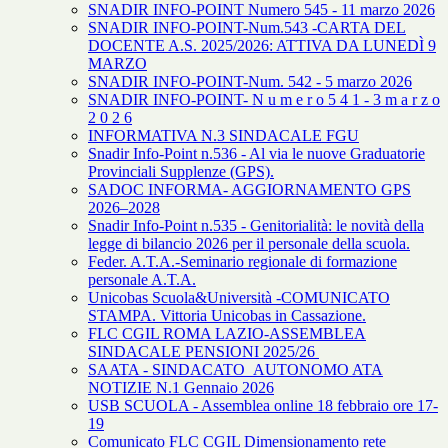
SNADIR INFO-POINT Numero 545 - 11 marzo 2026
SNADIR INFO-POINT-Num.543 -CARTA DEL
DOCENTE A.S. 2025/2026: ATTIVA DA LUNEDÌ 9
MARZO
SNADIR INFO-POINT-Num. 542 - 5 marzo 2026
SNADIR INFO-POINT- N u m e r o 5 4 1 - 3 m a r z o
2 0 2 6
INFORMATIVA N.3 SINDACALE FGU
Snadir Info-Point n.536 - Al via le nuove Graduatorie
Provinciali Supplenze (GPS).
SADOC INFORMA- AGGIORNAMENTO GPS
2026–2028
Snadir Info-Point n.535 - Genitorialità: le novità della
legge di bilancio 2026 per il personale della scuola.
Feder. A.T.A.-Seminario regionale di formazione
personale A.T.A.
Unicobas Scuola&Università -COMUNICATO
STAMPA. Vittoria Unicobas in Cassazione.
FLC CGIL ROMA LAZIO-ASSEMBLEA
SINDACALE PENSIONI 2025/26
SAATA - SINDACATO AUTONOMO ATA
NOTIZIE N.1 Gennaio 2026
USB SCUOLA - Assemblea online 18 febbraio ore 17-
19
Comunicato FLC CGIL Dimensionamento rete