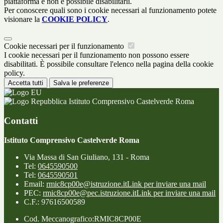
piattaforma e non è possibile disabilitarli.
Per conoscere quali sono i cookie necessari al funzionamento potete
visionare la
COOKIE POLICY
.
Cookie necessari per il funzionamento
I cookie necessari per il funzionamento non possono essere
disabilitati. È possibile consultare l'elenco nella pagina della cookie
policy.
Accetta tutti
Salva le preferenze
Istituto Comprensivo Castelverde Roma
Contatti
Istituto Comprensivo Castelverde Roma
Via Massa di San Giuliano, 131 - Roma
Tel:
0645590500
Tel:
0645590501
Email:
rmic8cp00e@istruzione.it
Link per inviare una mail
PEC:
rmic8cp00e@pec.istruzione.it
Link per inviare una mail
C.F.: 97616500589
Cod. Meccanografico:RMIC8CP00E