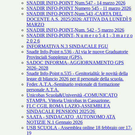
SNADIR INFO-POINT Num.547 - 14 marzo 2026
SNADIR INFO-POINT Numero 545 - 11 marzo 2026
SNADIR INFO-POINT-Num.543 -CARTA DEL
DOCENTE A.S. 2025/2026: ATTIVA DA LUNEDÌ 9
MARZO
SNADIR INFO-POINT-Num. 542 - 5 marzo 2026
SNADIR INFO-POINT- N u m e r o 5 4 1 - 3 m a r z o
2 0 2 6
INFORMATIVA N.3 SINDACALE FGU
Snadir Info-Point n.536 - Al via le nuove Graduatorie
Provinciali Supplenze (GPS).
SADOC INFORMA- AGGIORNAMENTO GPS
2026–2028
Snadir Info-Point n.535 - Genitorialità: le novità della
legge di bilancio 2026 per il personale della scuola.
Feder. A.T.A.-Seminario regionale di formazione
personale A.T.A.
Unicobas Scuola&Università -COMUNICATO
STAMPA. Vittoria Unicobas in Cassazione.
FLC CGIL ROMA LAZIO-ASSEMBLEA
SINDACALE PENSIONI 2025/26
SAATA - SINDACATO AUTONOMO ATA
NOTIZIE N.1 Gennaio 2026
USB SCUOLA - Assemblea online 18 febbraio ore 17-
19