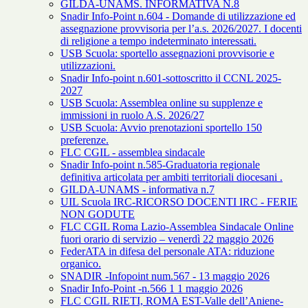
GILDA-UNAMS. INFORMATIVA N.8
Snadir Info-Point n.604 - Domande di utilizzazione ed
assegnazione provvisoria per l’a.s. 2026/2027. I docenti
di religione a tempo indeterminato interessati.
USB Scuola: sportello assegnazioni provvisorie e
utilizzazioni.
Snadir Info-point n.601-sottoscritto il CCNL 2025-
2027
USB Scuola: Assemblea online su supplenze e
immissioni in ruolo A.S. 2026/27
USB Scuola: Avvio prenotazioni sportello 150
preferenze.
FLC CGIL - assemblea sindacale
Snadir Info-point n.585-Graduatoria regionale
definitiva articolata per ambiti territoriali diocesani .
GILDA-UNAMS - informativa n.7
UIL Scuola IRC-RICORSO DOCENTI IRC - FERIE
NON GODUTE
FLC CGIL Roma Lazio-Assemblea Sindacale Online
fuori orario di servizio – venerdì 22 maggio 2026
FederATA in difesa del personale ATA: riduzione
organico.
SNADIR -Infopoint num.567 - 13 maggio 2026
Snadir Info-Point -n.566 1 1 maggio 2026
FLC CGIL RIETI, ROMA EST-Valle dell’Aniene-