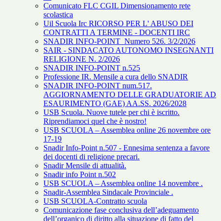
Comunicato FLC CGIL Dimensionamento rete
scolastica
Uil Scuola Irc RICORSO PER L' ABUSO DEI
CONTRATTI A TERMINE - DOCENTI IRC
SNADIR INFO-POINT Numero 526. 3/2/2026
SAIR - SINDACATO AUTONOMO INSEGNANTI
RELIGIONE N. 2/2026
SNADIR INFO-POINT n.525
Professione IR. Mensile a cura dello SNADIR
SNADIR INFO-POINT num.517.
AGGIORNAMENTO DELLE GRADUATORIE AD
ESAURIMENTO (GAE) AA.SS. 2026/2028
USB Scuola. Nuove tutele per chi è iscritto.
Riprendiamoci quel che è nostro!
USB SCUOLA – Assemblea online 26 novembre ore
17-19
Snadir Info-Point n.507 - Ennesima sentenza a favore
dei docenti di religione precari.
Snadir Mensile di attualità.
Snadir info Point n.502
USB SCUOLA – Assemblea online 14 novembre .
Snadir-Assemblea Sindacale Provinciale .
USB SCUOLA-Contratto scuola
Comunicazione fase conclusiva dell’adeguamento
dell’organico di diritto alla situazione di fatto del