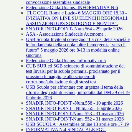
convocazione assemblea sindacale
Federazione Gilda-Unams- INFORMATIVA N.6
FLC CGIL Roma e Lazio- 6 MAGGIO ORE 15,30 -
INIZIATIVA ON LINE SU ELENCHI REGIONALI,
ASSUNZIONI GPS SOSTEGNO E NOVITA’ .
SNADIR INFO-POINT- Num.564 - 29 aprile 2026
ASA - Associazione Sindacale Autonoma .
USB Scuola-Invito al convegno “La crisi della società e
le fondamenta della scuola: oltre l’emergenza, verso il
futuro” 5 maggio 2026 ore 8-13 in modalità online
sincrona
Federazione Gilda-Unams. Informativa n.5
CUB SUR ed SGB sciopero di somministrazione dei
test Invalsi per la scuola primaria, proclamato per il
prossimo 6 maggio, e allo sciopero di
correzione/tabulazione degli stessi test.
USB Scuola per affrontare con urgenza il tema della
riforma degli istituti tecnici, introdotta dal DM 29 del 19
febbraio 2026
SNADIR INFO-POINT -Num.558 - 10 aprile 2026
SNADIR INFO-POINT - Num.555 - 8 aprile 2026
SNADIR INFO-POINT-Num. 553 - 31 marzo 2026
SNADIR INFO-POINT-Num. 552 - 31 marzo 2026
USB SCUOLA - Assemblea online 13 aprile ore 17-19
INFORMATIVA N.4 SINDACALE FGU