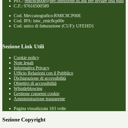
PEC:
rmic8cp00e@pec.istruzione.it
Link per inviare una mail
C.F.: 97616500589
Cod. Meccanografico:RMIC8CP00E
Cod. IPA: istsc_rmic8cp00e
Cod. unico di fatturazione (CUF): UFEHD1
Sezione Link Utili
Cookie policy
Note legali
Informativa Privacy
Ufficio Relazioni con il Pubblico
Dichiarazione di accessibilità
Obiettivi di accessibilità
Whistleblowing
Gestione consensi cookie
Amministrazione trasparente
Pagina visualizzata
183
volte
Sezione Copyright