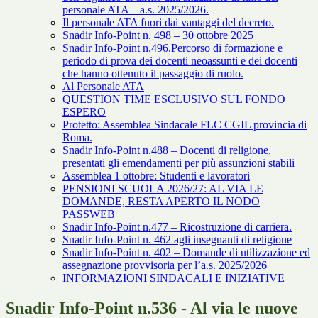
personale ATA – a.s. 2025/2026.
Il personale ATA fuori dai vantaggi del decreto.
Snadir Info-Point n. 498 – 30 ottobre 2025
Snadir Info-Point n.496.Percorso di formazione e
periodo di prova dei docenti neoassunti e dei docenti
che hanno ottenuto il passaggio di ruolo.
Al Personale ATA
QUESTION TIME ESCLUSIVO SUL FONDO
ESPERO
Protetto: Assemblea Sindacale FLC CGIL provincia di
Roma.
Snadir Info-Point n.488 – Docenti di religione,
presentati gli emendamenti per più assunzioni stabili
Assemblea 1 ottobre: Studenti e lavoratori
PENSIONI SCUOLA 2026/27: AL VIA LE
DOMANDE, RESTA APERTO IL NODO
PASSWEB
Snadir Info-Point n.477 – Ricostruzione di carriera.
Snadir Info-Point n. 462 agli insegnanti di religione
Snadir Info-Point n. 402 – Domande di utilizzazione ed
assegnazione provvisoria per l’a.s. 2025/2026
INFORMAZIONI SINDACALI E INIZIATIVE
Snadir Info-Point n.536 - Al via le nuove