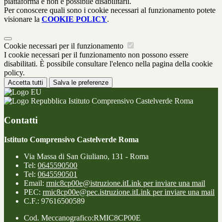
piattaforma e non è possibile disabilitarli.
Per conoscere quali sono i cookie necessari al funzionamento potete
visionare la
COOKIE POLICY
.
Cookie necessari per il funzionamento
I cookie necessari per il funzionamento non possono essere
disabilitati. È possibile consultare l'elenco nella pagina della cookie
policy.
Accetta tutti
Salva le preferenze
Istituto Comprensivo Castelverde Roma
Contatti
Istituto Comprensivo Castelverde Roma
Via Massa di San Giuliano, 131 - Roma
Tel:
0645590500
Tel:
0645590501
Email:
rmic8cp00e@istruzione.it
Link per inviare una mail
PEC:
rmic8cp00e@pec.istruzione.it
Link per inviare una mail
C.F.: 97616500589
Cod. Meccanografico:RMIC8CP00E