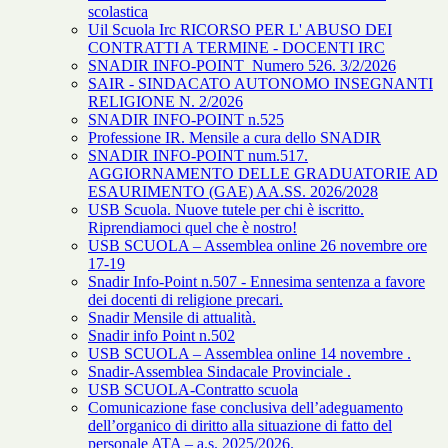
scolastica
Uil Scuola Irc RICORSO PER L' ABUSO DEI
CONTRATTI A TERMINE - DOCENTI IRC
SNADIR INFO-POINT Numero 526. 3/2/2026
SAIR - SINDACATO AUTONOMO INSEGNANTI
RELIGIONE N. 2/2026
SNADIR INFO-POINT n.525
Professione IR. Mensile a cura dello SNADIR
SNADIR INFO-POINT num.517.
AGGIORNAMENTO DELLE GRADUATORIE AD
ESAURIMENTO (GAE) AA.SS. 2026/2028
USB Scuola. Nuove tutele per chi è iscritto.
Riprendiamoci quel che è nostro!
USB SCUOLA – Assemblea online 26 novembre ore
17-19
Snadir Info-Point n.507 - Ennesima sentenza a favore
dei docenti di religione precari.
Snadir Mensile di attualità.
Snadir info Point n.502
USB SCUOLA – Assemblea online 14 novembre .
Snadir-Assemblea Sindacale Provinciale .
USB SCUOLA-Contratto scuola
Comunicazione fase conclusiva dell’adeguamento
dell’organico di diritto alla situazione di fatto del
personale ATA – a.s. 2025/2026.