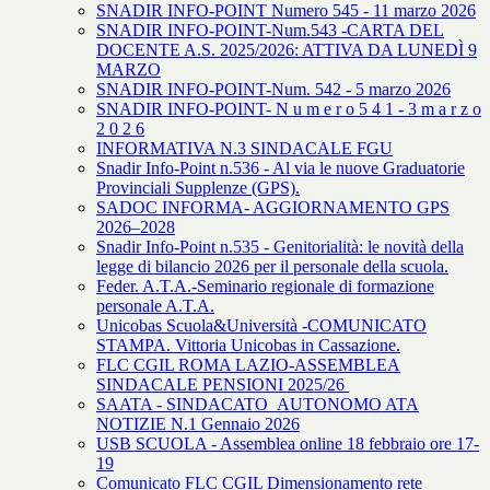
SNADIR INFO-POINT Numero 545 - 11 marzo 2026
SNADIR INFO-POINT-Num.543 -CARTA DEL
DOCENTE A.S. 2025/2026: ATTIVA DA LUNEDÌ 9
MARZO
SNADIR INFO-POINT-Num. 542 - 5 marzo 2026
SNADIR INFO-POINT- N u m e r o 5 4 1 - 3 m a r z o
2 0 2 6
INFORMATIVA N.3 SINDACALE FGU
Snadir Info-Point n.536 - Al via le nuove Graduatorie
Provinciali Supplenze (GPS).
SADOC INFORMA- AGGIORNAMENTO GPS
2026–2028
Snadir Info-Point n.535 - Genitorialità: le novità della
legge di bilancio 2026 per il personale della scuola.
Feder. A.T.A.-Seminario regionale di formazione
personale A.T.A.
Unicobas Scuola&Università -COMUNICATO
STAMPA. Vittoria Unicobas in Cassazione.
FLC CGIL ROMA LAZIO-ASSEMBLEA
SINDACALE PENSIONI 2025/26
SAATA - SINDACATO AUTONOMO ATA
NOTIZIE N.1 Gennaio 2026
USB SCUOLA - Assemblea online 18 febbraio ore 17-
19
Comunicato FLC CGIL Dimensionamento rete