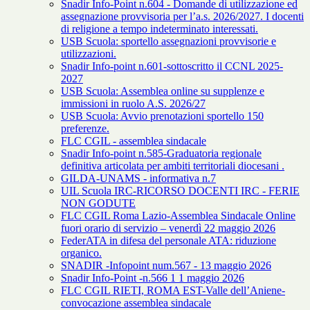
Snadir Info-Point n.604 - Domande di utilizzazione ed
assegnazione provvisoria per l’a.s. 2026/2027. I docenti
di religione a tempo indeterminato interessati.
USB Scuola: sportello assegnazioni provvisorie e
utilizzazioni.
Snadir Info-point n.601-sottoscritto il CCNL 2025-
2027
USB Scuola: Assemblea online su supplenze e
immissioni in ruolo A.S. 2026/27
USB Scuola: Avvio prenotazioni sportello 150
preferenze.
FLC CGIL - assemblea sindacale
Snadir Info-point n.585-Graduatoria regionale
definitiva articolata per ambiti territoriali diocesani .
GILDA-UNAMS - informativa n.7
UIL Scuola IRC-RICORSO DOCENTI IRC - FERIE
NON GODUTE
FLC CGIL Roma Lazio-Assemblea Sindacale Online
fuori orario di servizio – venerdì 22 maggio 2026
FederATA in difesa del personale ATA: riduzione
organico.
SNADIR -Infopoint num.567 - 13 maggio 2026
Snadir Info-Point -n.566 1 1 maggio 2026
FLC CGIL RIETI, ROMA EST-Valle dell’Aniene-
convocazione assemblea sindacale