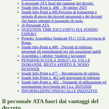
Il personale ATA fuori dai vantaggi del decreto.
Snadir Info-Point n. 498 – 30 ottobre 2025
Snadir Info-Point n.496.Percorso di formazione e
periodo di prova dei docenti neoassunti e dei docenti
che hanno ottenuto il passaggio di ruolo.
Al Personale ATA
QUESTION TIME ESCLUSIVO SUL FONDO
ESPERO
Protetto: Assemblea Sindacale FLC CGIL provincia di
Roma.
Snadir Info-Point n.488 – Docenti di religione,
presentati gli emendamenti per più assunzioni stabili
Assemblea 1 ottobre: Studenti e lavoratori
PENSIONI SCUOLA 2026/27: AL VIA LE
DOMANDE, RESTA APERTO IL NODO
PASSWEB
Snadir Info-Point n.477 – Ricostruzione di carriera.
Snadir Info-Point n. 462 agli insegnanti di religione
Snadir Info-Point n. 402 – Domande di utilizzazione ed
assegnazione provvisoria per l’a.s. 2025/2026
INFORMAZIONI SINDACALI E INIZIATIVE
Il personale ATA fuori dai vantaggi del
decreto.