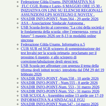
Federazione Gilda-Unams- INFORMATIVA N.6
FLC CGIL Roma e Lazio- 6 MAGGIO ORE 15,30 -
INIZIATIVA ON LINE SU ELENCHI REGIONALI,
ASSUNZIONI GPS SOSTEGNO E NOVITA’ .
SNADIR INFO-POINT- Num.564 - 29 aprile 2026
ASA - Associazione Sindacale Autonoma .
USB Scuola-Invito al convegno “La crisi della società e
le fondamenta della scuola: oltre l’emergenza, verso il
futuro” 5 maggio 2026 ore 8-13 in modalità online
sincrona
Federazione Gilda-Unams. Informativa n.5
CUB SUR ed SGB sciopero di somministrazione dei
test Invalsi per la scuola primaria, proclamato per il
prossimo 6 maggio, e allo sciopero di
correzione/tabulazione degli stessi test.
USB Scuola per affrontare con urgenza il tema della
riforma degli istituti tecnici, introdotta dal DM 29 del 19
febbraio 2026
SNADIR INFO-POINT -Num.558 - 10 aprile 2026
SNADIR INFO-POINT - Num.555 - 8 aprile 2026
SNADIR INFO-POINT-Num. 553 - 31 marzo 2026
SNADIR INFO-POINT-Num. 552 - 31 marzo 2026
USB SCUOLA - Assemblea online 13 aprile ore 17-19
INFORMATIVA N.4 SINDACALE FGU
SNADIR INFO-POINT Num.547 - 14 marzo 2026