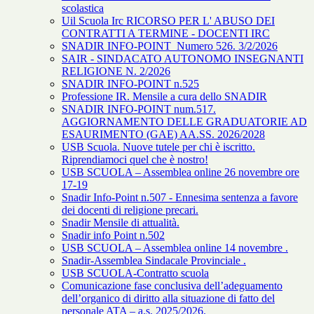
scolastica
Uil Scuola Irc RICORSO PER L' ABUSO DEI
CONTRATTI A TERMINE - DOCENTI IRC
SNADIR INFO-POINT Numero 526. 3/2/2026
SAIR - SINDACATO AUTONOMO INSEGNANTI
RELIGIONE N. 2/2026
SNADIR INFO-POINT n.525
Professione IR. Mensile a cura dello SNADIR
SNADIR INFO-POINT num.517.
AGGIORNAMENTO DELLE GRADUATORIE AD
ESAURIMENTO (GAE) AA.SS. 2026/2028
USB Scuola. Nuove tutele per chi è iscritto.
Riprendiamoci quel che è nostro!
USB SCUOLA – Assemblea online 26 novembre ore
17-19
Snadir Info-Point n.507 - Ennesima sentenza a favore
dei docenti di religione precari.
Snadir Mensile di attualità.
Snadir info Point n.502
USB SCUOLA – Assemblea online 14 novembre .
Snadir-Assemblea Sindacale Provinciale .
USB SCUOLA-Contratto scuola
Comunicazione fase conclusiva dell’adeguamento
dell’organico di diritto alla situazione di fatto del
personale ATA – a.s. 2025/2026.