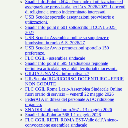
Snadir Info-Point n.604 - Domande di utilizzazione ed
assegnazione provvisoria per l’a.s. 2026/2027. I docenti
di religione a tempo indeterminato interessati.
USB Scuola: sportello assegnazioni provvisorie e
utilizzazioni.
Snadir Info-point n.601-sottoscritto il CCNL 2025-
2027
USB Scuola: Assemblea online su supplenze e
immissioni in ruolo A.S. 2026/27
USB Scuola: Avvio prenotazioni sportello 150
preferenze.
FLC CGIL - assemblea sindacale
Snadir Info-point n.585-Graduatoria regionale
definitiva articolata per ambiti territoriali diocesani .
GILDA-UNAMS - informativa n.7
UIL Scuola IRC-RICORSO DOCENTI IRC - FERIE
NON GODUTE
FLC CGIL Roma Lazio-Assemblea Sindacale Online
fuori orario di servizio – venerdì 22 maggio 2026
FederATA in difesa del personale ATA: riduzione
organico.
SNADIR -Infopoint num.567 - 13 maggio 2026
Snadir Info-Point -n.566 1 1 maggio 2026
FLC CGIL RIETI, ROMA EST-Valle dell’Aniene-
convocazione assemblea sindacale