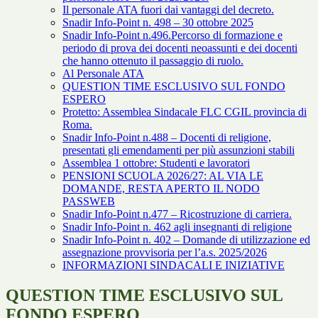
Il personale ATA fuori dai vantaggi del decreto.
Snadir Info-Point n. 498 – 30 ottobre 2025
Snadir Info-Point n.496.Percorso di formazione e
periodo di prova dei docenti neoassunti e dei docenti
che hanno ottenuto il passaggio di ruolo.
Al Personale ATA
QUESTION TIME ESCLUSIVO SUL FONDO
ESPERO
Protetto: Assemblea Sindacale FLC CGIL provincia di
Roma.
Snadir Info-Point n.488 – Docenti di religione,
presentati gli emendamenti per più assunzioni stabili
Assemblea 1 ottobre: Studenti e lavoratori
PENSIONI SCUOLA 2026/27: AL VIA LE
DOMANDE, RESTA APERTO IL NODO
PASSWEB
Snadir Info-Point n.477 – Ricostruzione di carriera.
Snadir Info-Point n. 462 agli insegnanti di religione
Snadir Info-Point n. 402 – Domande di utilizzazione ed
assegnazione provvisoria per l’a.s. 2025/2026
INFORMAZIONI SINDACALI E INIZIATIVE
QUESTION TIME ESCLUSIVO SUL
FONDO ESPERO