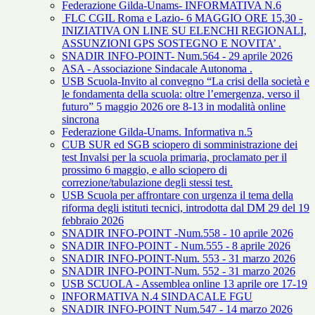
Federazione Gilda-Unams- INFORMATIVA N.6
FLC CGIL Roma e Lazio- 6 MAGGIO ORE 15,30 -
INIZIATIVA ON LINE SU ELENCHI REGIONALI,
ASSUNZIONI GPS SOSTEGNO E NOVITA’ .
SNADIR INFO-POINT- Num.564 - 29 aprile 2026
ASA - Associazione Sindacale Autonoma .
USB Scuola-Invito al convegno “La crisi della società e
le fondamenta della scuola: oltre l’emergenza, verso il
futuro” 5 maggio 2026 ore 8-13 in modalità online
sincrona
Federazione Gilda-Unams. Informativa n.5
CUB SUR ed SGB sciopero di somministrazione dei
test Invalsi per la scuola primaria, proclamato per il
prossimo 6 maggio, e allo sciopero di
correzione/tabulazione degli stessi test.
USB Scuola per affrontare con urgenza il tema della
riforma degli istituti tecnici, introdotta dal DM 29 del 19
febbraio 2026
SNADIR INFO-POINT -Num.558 - 10 aprile 2026
SNADIR INFO-POINT - Num.555 - 8 aprile 2026
SNADIR INFO-POINT-Num. 553 - 31 marzo 2026
SNADIR INFO-POINT-Num. 552 - 31 marzo 2026
USB SCUOLA - Assemblea online 13 aprile ore 17-19
INFORMATIVA N.4 SINDACALE FGU
SNADIR INFO-POINT Num.547 - 14 marzo 2026