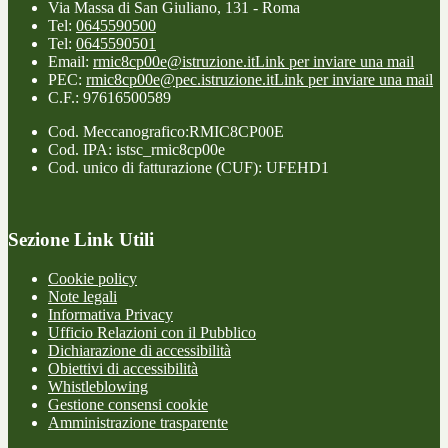
Via Massa di San Giuliano, 131 - Roma
Tel:
0645590500
Tel:
0645590501
Email:
rmic8cp00e@istruzione.it
Link per inviare una mail
PEC:
rmic8cp00e@pec.istruzione.it
Link per inviare una mail
C.F.: 97616500589
Cod. Meccanografico:RMIC8CP00E
Cod. IPA: istsc_rmic8cp00e
Cod. unico di fatturazione (CUF): UFEHD1
Sezione Link Utili
Cookie policy
Note legali
Informativa Privacy
Ufficio Relazioni con il Pubblico
Dichiarazione di accessibilità
Obiettivi di accessibilità
Whistleblowing
Gestione consensi cookie
Amministrazione trasparente