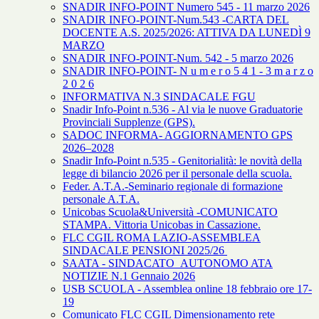
SNADIR INFO-POINT Numero 545 - 11 marzo 2026
SNADIR INFO-POINT-Num.543 -CARTA DEL
DOCENTE A.S. 2025/2026: ATTIVA DA LUNEDÌ 9
MARZO
SNADIR INFO-POINT-Num. 542 - 5 marzo 2026
SNADIR INFO-POINT- N u m e r o 5 4 1 - 3 m a r z o
2 0 2 6
INFORMATIVA N.3 SINDACALE FGU
Snadir Info-Point n.536 - Al via le nuove Graduatorie
Provinciali Supplenze (GPS).
SADOC INFORMA- AGGIORNAMENTO GPS
2026–2028
Snadir Info-Point n.535 - Genitorialità: le novità della
legge di bilancio 2026 per il personale della scuola.
Feder. A.T.A.-Seminario regionale di formazione
personale A.T.A.
Unicobas Scuola&Università -COMUNICATO
STAMPA. Vittoria Unicobas in Cassazione.
FLC CGIL ROMA LAZIO-ASSEMBLEA
SINDACALE PENSIONI 2025/26
SAATA - SINDACATO AUTONOMO ATA
NOTIZIE N.1 Gennaio 2026
USB SCUOLA - Assemblea online 18 febbraio ore 17-
19
Comunicato FLC CGIL Dimensionamento rete