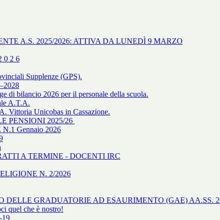
NTE A.S. 2025/2026: ATTIVA DA LUNEDÌ 9 MARZO
 0 2 6
ovinciali Supplenze (GPS).
–2028
gge di bilancio 2026 per il personale della scuola.
ale A.T.A.
ittoria Unicobas in Cassazione.
 PENSIONI 2025/26
.1 Gennaio 2026
9
a
TRATTI A TERMINE - DOCENTI IRC
IGIONE N. 2/2026
O DELLE GRADUATORIE AD ESAURIMENTO (GAE) AA.SS. 20
ci quel che è nostro!
-19