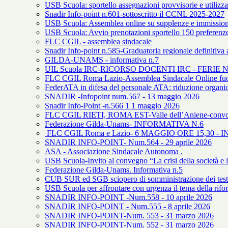
USB Scuola: sportello assegnazioni provvisorie e utilizza
Snadir Info-point n.601-sottoscritto il CCNL 2025-2027
USB Scuola: Assemblea online su supplenze e immission
USB Scuola: Avvio prenotazioni sportello 150 preferenz
FLC CGIL - assemblea sindacale
Snadir Info-point n.585-Graduatoria regionale definitiva art
GILDA-UNAMS - informativa n.7
UIL Scuola IRC-RICORSO DOCENTI IRC - FERI
FLC CGIL Roma Lazio-Assemblea Sindacale Online fuori
FederATA in difesa del personale ATA: riduzione organi
SNADIR -Infopoint num.567 - 13 maggio 2026
Snadir Info-Point -n.566 1 1 maggio 2026
FLC CGIL RIETI, ROMA EST-Valle dell’Aniene-convoc
Federazione Gilda-Unams- INFORMATIVA N.6
FLC CGIL Roma e Lazio- 6 MAGGIO ORE 15,30 
SNADIR INFO-POINT- Num.564 - 29 aprile 2026
ASA - Associazione Sindacale Autonoma .
USB Scuola-Invito al convegno “La crisi della società e l
Federazione Gilda-Unams. Informativa n.5
CUB SUR ed SGB sciopero di somministrazione dei test Inva
USB Scuola per affrontare con urgenza il tema della rifor
SNADIR INFO-POINT -Num.558 - 10 aprile 2026
SNADIR INFO-POINT - Num.555 - 8 aprile 2026
SNADIR INFO-POINT-Num. 553 - 31 marzo 2026
SNADIR INFO-POINT-Num. 552 - 31 marzo 2026