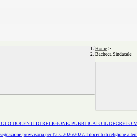
Home
>
Bacheca Sindacale
N RUOLO DOCENTI DI RELIGIONE: PUBBLICATO IL DECRETO M
egnazione provvisoria per l’a.s. 2026/2027. I docenti di religione a tem