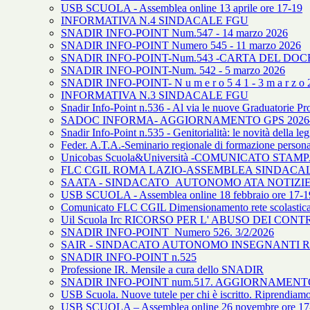
USB SCUOLA - Assemblea online 13 aprile ore 17-19
INFORMATIVA N.4 SINDACALE FGU
SNADIR INFO-POINT Num.547 - 14 marzo 2026
SNADIR INFO-POINT Numero 545 - 11 marzo 2026
SNADIR INFO-POINT-Num.543 -CARTA DEL DOCE
SNADIR INFO-POINT-Num. 542 - 5 marzo 2026
SNADIR INFO-POINT- N u m e r o 5 4 1 - 3 m a r z o 2
INFORMATIVA N.3 SINDACALE FGU
Snadir Info-Point n.536 - Al via le nuove Graduatorie Pr
SADOC INFORMA- AGGIORNAMENTO GPS 2026
Snadir Info-Point n.535 - Genitorialità: le novità della le
Feder. A.T.A.-Seminario regionale di formazione person
Unicobas Scuola&Università -COMUNICATO STAMPA. V
FLC CGIL ROMA LAZIO-ASSEMBLEA SINDACALE
SAATA - SINDACATO AUTONOMO ATA NOTIZIE N
USB SCUOLA - Assemblea online 18 febbraio ore 17-1
Comunicato FLC CGIL Dimensionamento rete scolastic
Uil Scuola Irc RICORSO PER L' ABUSO DEI CON
SNADIR INFO-POINT Numero 526. 3/2/2026
SAIR - SINDACATO AUTONOMO INSEGNANTI REL
SNADIR INFO-POINT n.525
Professione IR. Mensile a cura dello SNADIR
SNADIR INFO-POINT num.517. AGGIORNAMENT
USB Scuola. Nuove tutele per chi è iscritto. Riprendiamo
USB SCUOLA – Assemblea online 26 novembre ore 17