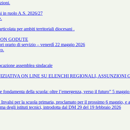
zioni.
i in ruolo A.S. 2026/27
e.
icolata per ambiti territoriali diocesani .
E NON GODUTE
 orario di servizio – venerdì 22 maggio 2026
co.
azione assemblea sindacale
- INIZIATIVA ON LINE SU ELENCHI REGIONALI, ASSUNZIONI 
e fondamenta della scuola: oltre l’emergenza, verso il futuro” 5 maggio
lsi per la scuola primaria, proclamato per il prossimo 6 maggio, e allo
ma degli istituti tecnici, introdotta dal DM 29 del 19 febbraio 2026