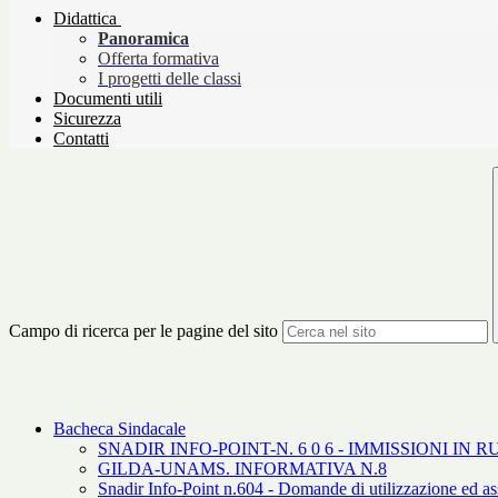
Didattica
Panoramica
Offerta formativa
I progetti delle classi
Documenti utili
Sicurezza
Contatti
Campo di ricerca per le pagine del sito
Bacheca Sindacale
SNADIR INFO-POINT-N. 6 0 6 - IMMISSIONI I
GILDA-UNAMS. INFORMATIVA N.8
Snadir Info-Point n.604 - Domande di utilizzazione ed ass