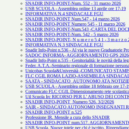
SNADIR INFO-POINT-Num. 552 - 31 marzo 2026
USB SCUOLA - Assemblea online 13 aprile ore 17-19
INFORMATIVA N.4 SINDACALE FGU
SNADIR INFO-POINT Num.547 - 14 marzo 2026
SNADIR INFO-POINT Numero 545 - 11 marzo 2026
SNADIR INFO-POINT-Num.543 -CARTA DEL DOCE
SNADIR INFO-POINT-Num. 542 - 5 marzo 2026
SNADIR INFO-POINT- N u m e r o 5 4 1 - 3 m a r z o 2
INFORMATIVA N.3 SINDACALE FGU
Snadir Info-Point n.536 - Al via le nuove Graduatorie Pr
SADOC INFORMA- AGGIORNAMENTO GPS 2026
Snadir Info-Point n.535 - Genitorialità: le novità della le
Feder. A.T.A.-Seminario regionale di formazione person
Unicobas Scuola&Università -COMUNICATO STAMPA. V
FLC CGIL ROMA LAZIO-ASSEMBLEA SINDACALE
SAATA - SINDACATO AUTONOMO ATA NOTIZIE N
USB SCUOLA - Assemblea online 18 febbraio ore 17-1
Comunicato FLC CGIL Dimensionamento rete scolastic
Uil Scuola Irc RICORSO PER L' ABUSO DEI CON
SNADIR INFO-POINT Numero 526. 3/2/2026
SAIR - SINDACATO AUTONOMO INSEGNANTI REL
SNADIR INFO-POINT n.525
Professione IR. Mensile a cura dello SNADIR
SNADIR INFO-POINT num.517. AGGIORNAMENT
USB Scuola. Nuove tutele per chi è iscritto. Riprendiamo