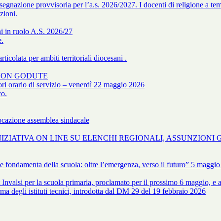
egnazione provvisoria per l’a.s. 2026/2027. I docenti di religione a tem
zioni.
i in ruolo A.S. 2026/27
e.
icolata per ambiti territoriali diocesani .
E NON GODUTE
 orario di servizio – venerdì 22 maggio 2026
co.
azione assemblea sindacale
- INIZIATIVA ON LINE SU ELENCHI REGIONALI, ASSUNZIONI 
e fondamenta della scuola: oltre l’emergenza, verso il futuro” 5 maggio
lsi per la scuola primaria, proclamato per il prossimo 6 maggio, e allo
ma degli istituti tecnici, introdotta dal DM 29 del 19 febbraio 2026