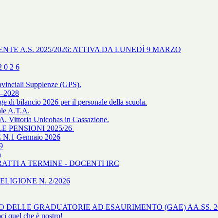
NTE A.S. 2025/2026: ATTIVA DA LUNEDÌ 9 MARZO
 0 2 6
ovinciali Supplenze (GPS).
–2028
gge di bilancio 2026 per il personale della scuola.
ale A.T.A.
ittoria Unicobas in Cassazione.
 PENSIONI 2025/26
.1 Gennaio 2026
9
a
TRATTI A TERMINE - DOCENTI IRC
IGIONE N. 2/2026
O DELLE GRADUATORIE AD ESAURIMENTO (GAE) AA.SS. 20
ci quel che è nostro!