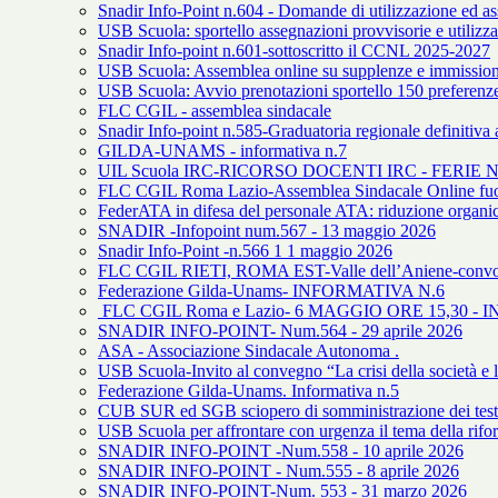
Snadir Info-Point n.604 - Domande di utilizzazione ed ass
USB Scuola: sportello assegnazioni provvisorie e utilizza
Snadir Info-point n.601-sottoscritto il CCNL 2025-2027
USB Scuola: Assemblea online su supplenze e immission
USB Scuola: Avvio prenotazioni sportello 150 preferenz
FLC CGIL - assemblea sindacale
Snadir Info-point n.585-Graduatoria regionale definitiva art
GILDA-UNAMS - informativa n.7
UIL Scuola IRC-RICORSO DOCENTI IRC - FERI
FLC CGIL Roma Lazio-Assemblea Sindacale Online fuori
FederATA in difesa del personale ATA: riduzione organi
SNADIR -Infopoint num.567 - 13 maggio 2026
Snadir Info-Point -n.566 1 1 maggio 2026
FLC CGIL RIETI, ROMA EST-Valle dell’Aniene-convoc
Federazione Gilda-Unams- INFORMATIVA N.6
FLC CGIL Roma e Lazio- 6 MAGGIO ORE 15,30 
SNADIR INFO-POINT- Num.564 - 29 aprile 2026
ASA - Associazione Sindacale Autonoma .
USB Scuola-Invito al convegno “La crisi della società e l
Federazione Gilda-Unams. Informativa n.5
CUB SUR ed SGB sciopero di somministrazione dei test Inva
USB Scuola per affrontare con urgenza il tema della rifor
SNADIR INFO-POINT -Num.558 - 10 aprile 2026
SNADIR INFO-POINT - Num.555 - 8 aprile 2026
SNADIR INFO-POINT-Num. 553 - 31 marzo 2026