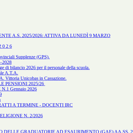
NTE A.S. 2025/2026: ATTIVA DA LUNEDÌ 9 MARZO
 0 2 6
ovinciali Supplenze (GPS).
–2028
gge di bilancio 2026 per il personale della scuola.
ale A.T.A.
ittoria Unicobas in Cassazione.
 PENSIONI 2025/26
.1 Gennaio 2026
9
a
TRATTI A TERMINE - DOCENTI IRC
IGIONE N. 2/2026
O DELLE GRADUATORIE AD ESAURIMENTO (GAE) AA.SS. 20