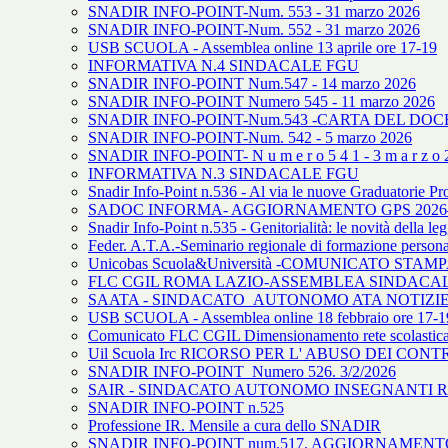
SNADIR INFO-POINT-Num. 553 - 31 marzo 2026
SNADIR INFO-POINT-Num. 552 - 31 marzo 2026
USB SCUOLA - Assemblea online 13 aprile ore 17-19
INFORMATIVA N.4 SINDACALE FGU
SNADIR INFO-POINT Num.547 - 14 marzo 2026
SNADIR INFO-POINT Numero 545 - 11 marzo 2026
SNADIR INFO-POINT-Num.543 -CARTA DEL DOCE
SNADIR INFO-POINT-Num. 542 - 5 marzo 2026
SNADIR INFO-POINT- N u m e r o 5 4 1 - 3 m a r z o 2
INFORMATIVA N.3 SINDACALE FGU
Snadir Info-Point n.536 - Al via le nuove Graduatorie Pr
SADOC INFORMA- AGGIORNAMENTO GPS 2026
Snadir Info-Point n.535 - Genitorialità: le novità della le
Feder. A.T.A.-Seminario regionale di formazione person
Unicobas Scuola&Università -COMUNICATO STAMPA. V
FLC CGIL ROMA LAZIO-ASSEMBLEA SINDACALE
SAATA - SINDACATO AUTONOMO ATA NOTIZIE N
USB SCUOLA - Assemblea online 18 febbraio ore 17-1
Comunicato FLC CGIL Dimensionamento rete scolastic
Uil Scuola Irc RICORSO PER L' ABUSO DEI CON
SNADIR INFO-POINT Numero 526. 3/2/2026
SAIR - SINDACATO AUTONOMO INSEGNANTI REL
SNADIR INFO-POINT n.525
Professione IR. Mensile a cura dello SNADIR
SNADIR INFO-POINT num.517. AGGIORNAMENT