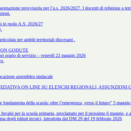
egnazione provvisoria per l’a.s. 2026/2027. I docenti di religione a tem
zioni.
i in ruolo A.S. 2026/27
e.
icolata per ambiti territoriali diocesani .
E NON GODUTE
 orario di servizio – venerdì 22 maggio 2026
co.
azione assemblea sindacale
- INIZIATIVA ON LINE SU ELENCHI REGIONALI, ASSUNZIONI 
e fondamenta della scuola: oltre l’emergenza, verso il futuro” 5 maggio
lsi per la scuola primaria, proclamato per il prossimo 6 maggio, e allo
ma degli istituti tecnici, introdotta dal DM 29 del 19 febbraio 2026