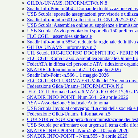
GILDA-UNAMS. INFORMATIVA N.8
Snadir Info-Point n.604 - Domande di utilizzazione ed ass
USB Scuola: sportello assegnazioni provvisorie e utilizza
Snadir Info-point n.601-sottoscritto il CCNL 2025-2027
USB Scuola: Assemblea online su supplenze e immission
USB Scuola: Avvio prenotazioni sportello 150 preferenz
FLC CGIL - assemblea sindacale
Snadir Info-point n.585-Graduatoria regionale definitiva art
GILDA-UNAMS - informativa n.7
UIL Scuola IRC-RICORSO DOCENTI IRC - FERI
FLC CGIL Roma Lazio-Assemblea Sindacale Online fuori
FederATA in difesa del personale ATA: riduzione organi
SNADIR -Infopoint num.567 - 13 maggio 2026
Snadir Info-Point -n.566 1 1 maggio 2026
FLC CGIL RIETI, ROMA EST-Valle dell’Aniene-convoc
Federazione Gilda-Unams- INFORMATIVA N.6
FLC CGIL Roma e Lazio- 6 MAGGIO ORE 15,30 
SNADIR INFO-POINT- Num.564 - 29 aprile 2026
ASA - Associazione Sindacale Autonoma .
USB Scuola-Invito al convegno “La crisi della società e l
Federazione Gilda-Unams. Informativa n.5
CUB SUR ed SGB sciopero di somministrazione dei test Inva
USB Scuola per affrontare con urgenza il tema della rifor
SNADIR INFO-POINT -Num.558 - 10 aprile 2026
SNADIR INFO-POINT - Num.555 - 8 aprile 2026