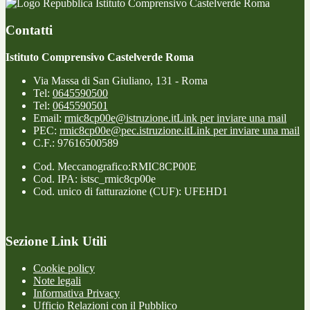
Istituto Comprensivo Castelverde Roma
Contatti
Istituto Comprensivo Castelverde Roma
Via Massa di San Giuliano, 131 - Roma
Tel:
0645590500
Tel:
0645590501
Email:
rmic8cp00e@istruzione.it
Link per inviare una mail
PEC:
rmic8cp00e@pec.istruzione.it
Link per inviare una mail
C.F.: 97616500589
Cod. Meccanografico:RMIC8CP00E
Cod. IPA: istsc_rmic8cp00e
Cod. unico di fatturazione (CUF): UFEHD1
Sezione Link Utili
Cookie policy
Note legali
Informativa Privacy
Ufficio Relazioni con il Pubblico