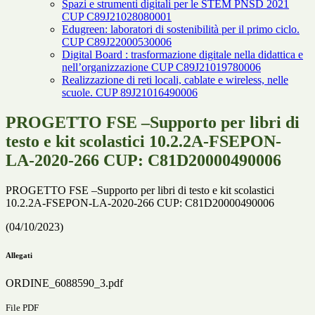
Spazi e strumenti digitali per le STEM PNSD 2021
CUP C89J21028080001
Edugreen: laboratori di sostenibilità per il primo ciclo.
CUP C89J22000530006
Digital Board : trasformazione digitale nella didattica e
nell’organizzazione CUP C89J21019780006
Realizzazione di reti locali, cablate e wireless, nelle
scuole. CUP 89J21016490006
PROGETTO FSE –Supporto per libri di
testo e kit scolastici 10.2.2A-FSEPON-
LA-2020-266 CUP: C81D20000490006
PROGETTO FSE –Supporto per libri di testo e kit scolastici
10.2.2A-FSEPON-LA-2020-266 CUP: C81D20000490006
(04/10/2023)
Allegati
ORDINE_6088590_3.pdf
File PDF