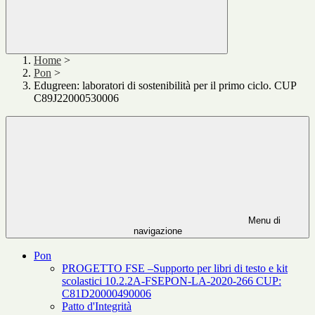
Home
>
Pon
>
Edugreen: laboratori di sostenibilità per il primo ciclo. CUP
C89J22000530006
Menu di
navigazione
Pon
PROGETTO FSE –Supporto per libri di testo e kit
scolastici 10.2.2A-FSEPON-LA-2020-266 CUP:
C81D20000490006
Patto d'Integrità