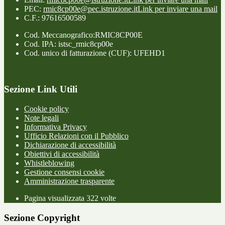
PEC:
rmic8cp00e@pec.istruzione.it
Link per inviare una mail
C.F.: 97616500589
Cod. Meccanografico:RMIC8CP00E
Cod. IPA: istsc_rmic8cp00e
Cod. unico di fatturazione (CUF): UFEHD1
Sezione Link Utili
Cookie policy
Note legali
Informativa Privacy
Ufficio Relazioni con il Pubblico
Dichiarazione di accessibilità
Obiettivi di accessibilità
Whistleblowing
Gestione consensi cookie
Amministrazione trasparente
Pagina visualizzata
322
volte
Sezione Copyright