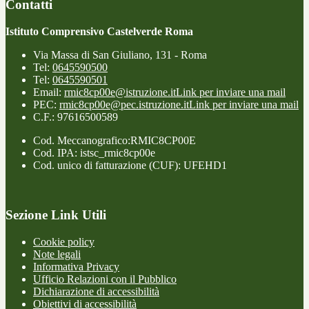
Contatti
Istituto Comprensivo Castelverde Roma
Via Massa di San Giuliano, 131 - Roma
Tel:
0645590500
Tel:
0645590501
Email:
rmic8cp00e@istruzione.it
Link per inviare una mail
PEC:
rmic8cp00e@pec.istruzione.it
Link per inviare una mail
C.F.: 97616500589
Cod. Meccanografico:RMIC8CP00E
Cod. IPA: istsc_rmic8cp00e
Cod. unico di fatturazione (CUF): UFEHD1
Sezione Link Utili
Cookie policy
Note legali
Informativa Privacy
Ufficio Relazioni con il Pubblico
Dichiarazione di accessibilità
Obiettivi di accessibilità