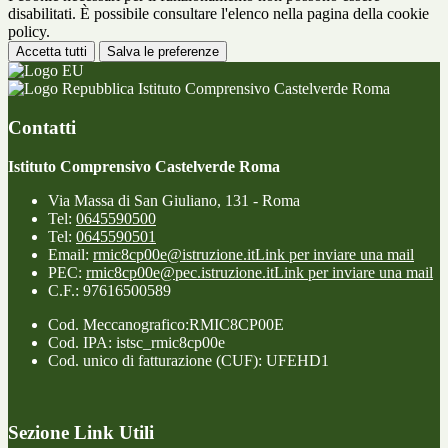
disabilitati. È possibile consultare l'elenco nella pagina della cookie
policy.
Accetta tutti
Salva le preferenze
Istituto Comprensivo Castelverde Roma
Contatti
Istituto Comprensivo Castelverde Roma
Via Massa di San Giuliano, 131 - Roma
Tel:
0645590500
Tel:
0645590501
Email:
rmic8cp00e@istruzione.it
Link per inviare una mail
PEC:
rmic8cp00e@pec.istruzione.it
Link per inviare una mail
C.F.: 97616500589
Cod. Meccanografico:RMIC8CP00E
Cod. IPA: istsc_rmic8cp00e
Cod. unico di fatturazione (CUF): UFEHD1
Sezione Link Utili