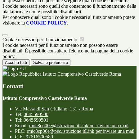
In questa schermata è possibile scegliere quali cookie consentire.
I cookie necessari sono quelli che consentono il funzionamento della
piattaforma e non è possibile disabilitarli.
Per conoscere quali sono i cookie necessari al funzionamento potete
visionare la
COOKIE POLICY
.
Cookie necessari per il funzionamento
I cookie necessari per il funzionamento non possono essere
disabilitati. È possibile consultare l'elenco nella pagina della cookie
policy.
Accetta tutti
Salva le preferenze
Istituto Comprensivo Castelverde Roma
Contatti
Istituto Comprensivo Castelverde Roma
Via Massa di San Giuliano, 131 - Roma
Tel:
0645590500
Tel:
0645590501
Email:
rmic8cp00e@istruzione.it
Link per inviare una mail
PEC:
rmic8cp00e@pec.istruzione.it
Link per inviare una mail
C.F.: 97616500589