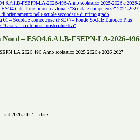
ESO4.6.A1.B-FSEPN-LA-2026-496-Anno scolastico 2025-2026 e 2026-
fico ESO4.6 del Programma nazionale “Scuola e competenze” 2021-2027
orientamento nelle scuole secondarie di primo grado
tà 01 – Scuola e competenze (FSE+) – Fondo Sociale Europeo Plus
oals ....centriamo i nostri obiettivi"
nda Nord – ESO4.6.A1.B-FSEPN-LA-2026-496-
-FSEPN-LA-2026-496-Anno scolastico 2025-2026 e 2026-2027.
a nord 2026-2027_1.docx