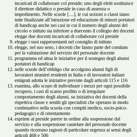
incaricati di collaborare col preside; uno degli eletti sostituisce
il direttore didattico o preside in caso di assenza o
impedimento. Nelle scuole […], le cui sezioni o classi siano
tutte finalizzate all’istruzione ed educazione di minori portatori
di handicap anche nei casi in cui il numero degli alunni del
circolo o istituto sia inferiore a duecento il collegio dei docenti
elegge due docenti incaricati di collaborare col preside
elegge i suoi rappresentanti nel consiglio di istituto
elegge, nel suo seno, i docenti che fanno parte del comitato
per la valutazione del servizio del personale docente
programma ed attua le iniziative per il sostegno degli alunni
portatori di handicap
nelle scuole dell’obbligo che accolgono alunni figli di
lavoratori stranieri residenti in Italia e di lavoratori italiani
emigrati adotta le iniziative previste dagli articoli 115 e 116
esamina, allo scopo di individuare i mezzi per ogni possibile
recupero, i casi di scarso profitto o di irregolare
comportamento degli alunni, su iniziativa dei docenti della
rispettiva classe e sentiti gli specialisti che operano in modo
continuativo nella scuola con compiti medico, socio-psico-
pedagogici e di orientamento
esprime al preside parere in ordine alla sospensione dal
servizio e alla sospensione cautelare del personale docente
quando ricorrano ragioni di particolare urgenza ai sensi degli
articoli 468 e 506