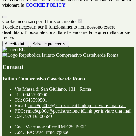
visionare la
COOKIE POLICY
.
Cookie necessari per il funzionamento
I cookie necessari per il funzionamento non possono essere
disabilitati. È possibile consultare l'elenco nella pagina della cookie
policy.
Accetta tutti
Salva le preferenze
Istituto Comprensivo Castelverde Roma
Contatti
Istituto Comprensivo Castelverde Roma
Via Massa di San Giuliano, 131 - Roma
Tel:
0645590500
Tel:
0645590501
Email:
rmic8cp00e@istruzione.it
Link per inviare una mail
PEC:
rmic8cp00e@pec.istruzione.it
Link per inviare una mail
C.F.: 97616500589
Cod. Meccanografico:RMIC8CP00E
Cod. IPA: istsc_rmic8cp00e