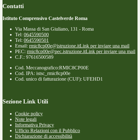
Contatti
Istituto Comprensivo Castelverde Roma
Via Massa di San Giuliano, 131 - Roma
Tel:
0645590500
Tel:
0645590501
Email:
rmic8cp00e@istruzione.it
Link per inviare una mail
PEC:
rmic8cp00e@pec.istruzione.it
Link per inviare una mail
C.F.: 97616500589
Cod. Meccanografico:RMIC8CP00E
Cod. IPA: istsc_rmic8cp00e
Cod. unico di fatturazione (CUF): UFEHD1
Sezione Link Utili
Cookie policy
Note legali
Informativa Privacy
Ufficio Relazioni con il Pubblico
Dichiarazione di accessibilità