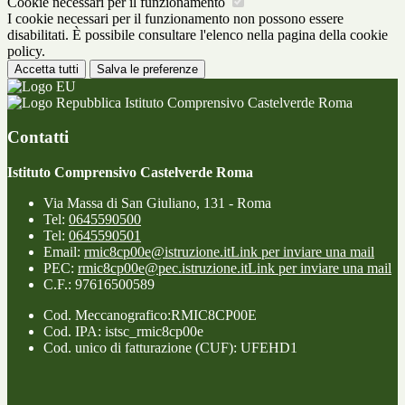
Cookie necessari per il funzionamento
I cookie necessari per il funzionamento non possono essere
disabilitati. È possibile consultare l'elenco nella pagina della cookie
policy.
Accetta tutti
Salva le preferenze
Istituto Comprensivo Castelverde Roma
Contatti
Istituto Comprensivo Castelverde Roma
Via Massa di San Giuliano, 131 - Roma
Tel:
0645590500
Tel:
0645590501
Email:
rmic8cp00e@istruzione.it
Link per inviare una mail
PEC:
rmic8cp00e@pec.istruzione.it
Link per inviare una mail
C.F.: 97616500589
Cod. Meccanografico:RMIC8CP00E
Cod. IPA: istsc_rmic8cp00e
Cod. unico di fatturazione (CUF): UFEHD1