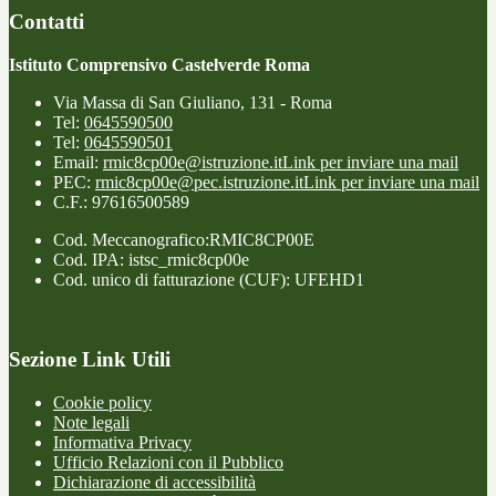
Contatti
Istituto Comprensivo Castelverde Roma
Via Massa di San Giuliano, 131 - Roma
Tel:
0645590500
Tel:
0645590501
Email:
rmic8cp00e@istruzione.it
Link per inviare una mail
PEC:
rmic8cp00e@pec.istruzione.it
Link per inviare una mail
C.F.: 97616500589
Cod. Meccanografico:RMIC8CP00E
Cod. IPA: istsc_rmic8cp00e
Cod. unico di fatturazione (CUF): UFEHD1
Sezione Link Utili
Cookie policy
Note legali
Informativa Privacy
Ufficio Relazioni con il Pubblico
Dichiarazione di accessibilità