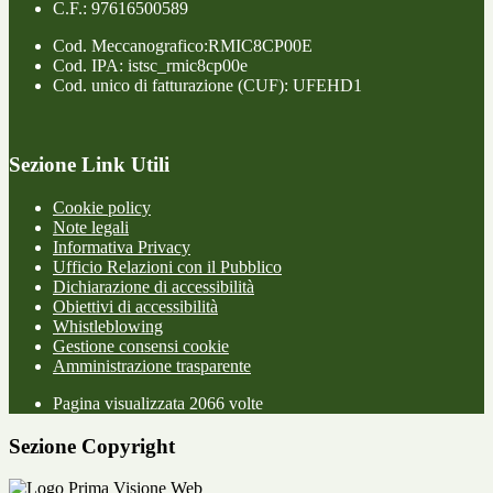
C.F.: 97616500589
Cod. Meccanografico:RMIC8CP00E
Cod. IPA: istsc_rmic8cp00e
Cod. unico di fatturazione (CUF): UFEHD1
Sezione Link Utili
Cookie policy
Note legali
Informativa Privacy
Ufficio Relazioni con il Pubblico
Dichiarazione di accessibilità
Obiettivi di accessibilità
Whistleblowing
Gestione consensi cookie
Amministrazione trasparente
Pagina visualizzata
2066
volte
Sezione Copyright