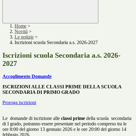
Home
>
Novità
>
Le notizie
>
Iscrizioni scuola Secondaria a.s. 2026-2027
Iscrizioni scuola Secondaria a.s. 2026-
2027
Accoglimento Domande
ISCRIZIONI ALLE CLASSI PRIME DELLA SCUOLA
SECONDARIA DI PRIMO GRADO
Proroga iscrizioni
Le
d
oma
nde di isc
rizi
one alle
classi prime
della sc
uola secondari
a
di I grado
, potranno essere
p
r
esentat
e nel periodo compreso tra le
ore 8:00 del giorno 13
gennai
o 2026 e le ore 20:00 del
giorno 14
febbraio 2026.