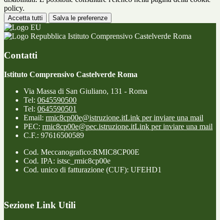
policy.
Accetta tutti
Salva le preferenze
Istituto Comprensivo Castelverde Roma
Contatti
Istituto Comprensivo Castelverde Roma
Via Massa di San Giuliano, 131 - Roma
Tel:
0645590500
Tel:
0645590501
Email:
rmic8cp00e@istruzione.it
Link per inviare una mail
PEC:
rmic8cp00e@pec.istruzione.it
Link per inviare una mail
C.F.: 97616500589
Cod. Meccanografico:RMIC8CP00E
Cod. IPA: istsc_rmic8cp00e
Cod. unico di fatturazione (CUF): UFEHD1
Sezione Link Utili