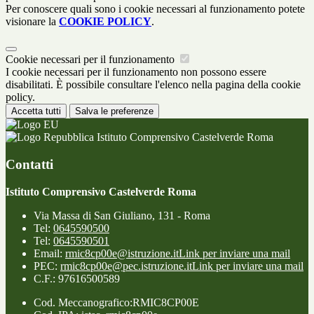
Per conoscere quali sono i cookie necessari al funzionamento potete
visionare la
COOKIE POLICY
.
Cookie necessari per il funzionamento
I cookie necessari per il funzionamento non possono essere
disabilitati. È possibile consultare l'elenco nella pagina della cookie
policy.
Accetta tutti
Salva le preferenze
Istituto Comprensivo Castelverde Roma
Contatti
Istituto Comprensivo Castelverde Roma
Via Massa di San Giuliano, 131 - Roma
Tel:
0645590500
Tel:
0645590501
Email:
rmic8cp00e@istruzione.it
Link per inviare una mail
PEC:
rmic8cp00e@pec.istruzione.it
Link per inviare una mail
C.F.: 97616500589
Cod. Meccanografico:RMIC8CP00E