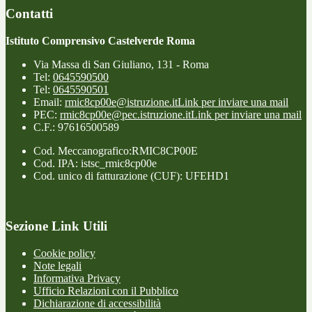
Contatti
Istituto Comprensivo Castelverde Roma
Via Massa di San Giuliano, 131 - Roma
Tel:
0645590500
Tel:
0645590501
Email:
rmic8cp00e@istruzione.it
Link per inviare una mail
PEC:
rmic8cp00e@pec.istruzione.it
Link per inviare una mail
C.F.: 97616500589
Cod. Meccanografico:RMIC8CP00E
Cod. IPA: istsc_rmic8cp00e
Cod. unico di fatturazione (CUF): UFEHD1
Sezione Link Utili
Cookie policy
Note legali
Informativa Privacy
Ufficio Relazioni con il Pubblico
Dichiarazione di accessibilità