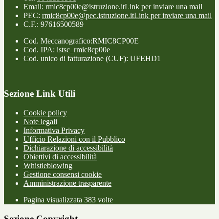
Email:
rmic8cp00e@istruzione.it
Link per inviare una mail
PEC:
rmic8cp00e@pec.istruzione.it
Link per inviare una mail
C.F.: 97616500589
Cod. Meccanografico:RMIC8CP00E
Cod. IPA: istsc_rmic8cp00e
Cod. unico di fatturazione (CUF): UFEHD1
Sezione Link Utili
Cookie policy
Note legali
Informativa Privacy
Ufficio Relazioni con il Pubblico
Dichiarazione di accessibilità
Obiettivi di accessibilità
Whistleblowing
Gestione consensi cookie
Amministrazione trasparente
Pagina visualizzata
383
volte
Sezione Copyright