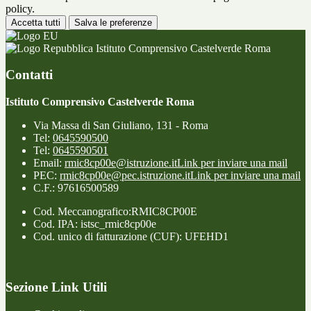
policy.
Accetta tutti
Salva le preferenze
Istituto Comprensivo Castelverde Roma
Contatti
Istituto Comprensivo Castelverde Roma
Via Massa di San Giuliano, 131 - Roma
Tel:
0645590500
Tel:
0645590501
Email:
rmic8cp00e@istruzione.it
Link per inviare una mail
PEC:
rmic8cp00e@pec.istruzione.it
Link per inviare una mail
C.F.: 97616500589
Cod. Meccanografico:RMIC8CP00E
Cod. IPA: istsc_rmic8cp00e
Cod. unico di fatturazione (CUF): UFEHD1
Sezione Link Utili