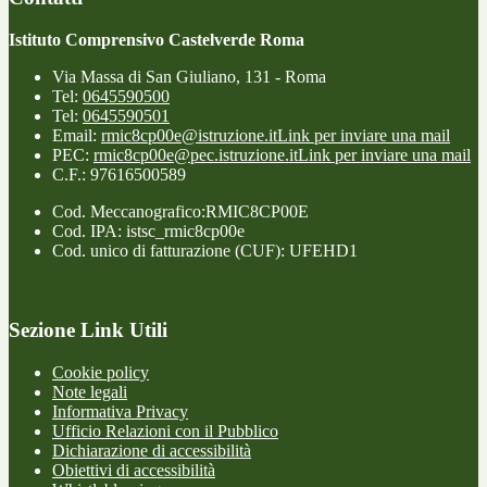
Istituto Comprensivo Castelverde Roma
Via Massa di San Giuliano, 131 - Roma
Tel:
0645590500
Tel:
0645590501
Email:
rmic8cp00e@istruzione.it
Link per inviare una mail
PEC:
rmic8cp00e@pec.istruzione.it
Link per inviare una mail
C.F.: 97616500589
Cod. Meccanografico:RMIC8CP00E
Cod. IPA: istsc_rmic8cp00e
Cod. unico di fatturazione (CUF): UFEHD1
Sezione Link Utili
Cookie policy
Note legali
Informativa Privacy
Ufficio Relazioni con il Pubblico
Dichiarazione di accessibilità
Obiettivi di accessibilità